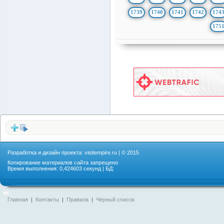
1739
1740
1741
1742
174
175
Разработка и дизайн проекта:
visitempire.ru
| © 2015
Копирование материалов сайта запрещено
Время выполнения: 0,424603 секунд | БД:
Главная
|
Контакты
|
Правила
|
Чёрный список