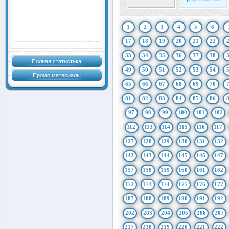
1
2
3
4
5
6
17
18
19
20
21
22
33
34
35
36
37
38
Полная статистика
49
50
51
52
53
54
Промо материалы
65
66
67
68
69
70
81
82
83
84
85
86
97
98
99
100
101
102
112
113
114
115
116
117
127
128
129
130
131
132
142
143
144
145
146
147
157
158
159
160
161
162
172
173
174
175
176
177
187
188
189
190
191
192
202
203
204
205
206
207
217
218
219
220
221
222