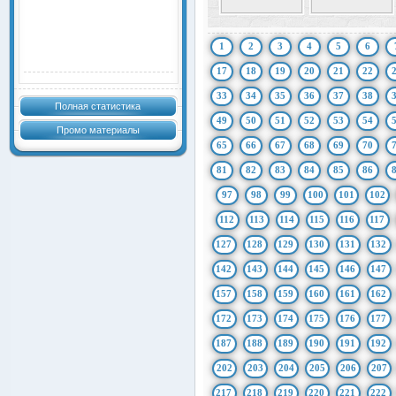
1
2
3
4
5
6
17
18
19
20
21
22
33
34
35
36
37
38
Полная статистика
49
50
51
52
53
54
Промо материалы
65
66
67
68
69
70
81
82
83
84
85
86
97
98
99
100
101
102
112
113
114
115
116
117
127
128
129
130
131
132
142
143
144
145
146
147
157
158
159
160
161
162
172
173
174
175
176
177
187
188
189
190
191
192
202
203
204
205
206
207
217
218
219
220
221
222