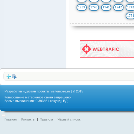
1739
1740
1741
1742
174
175
Разработка и дизайн проекта:
visitempire.ru
| © 2015
Копирование материалов сайта запрещено
Время выполнения: 0,393661 секунд | БД:
Главная
|
Контакты
|
Правила
|
Чёрный список