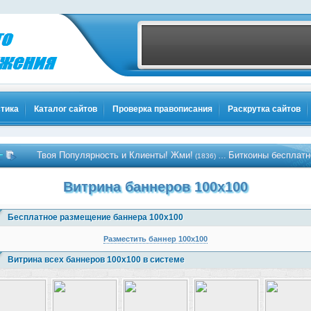
тика
Каталог сайтов
Проверка правописания
Раскрутка сайтов
Твоя Популярность и Клиенты! Жми!
Биткоины бесплатно - Жми!
…
(1836)
(
Витрина баннеров 100x100
Бесплатное размещение баннера 100x100
Разместить баннер 100x100
Витрина всех баннеров 100x100 в системе