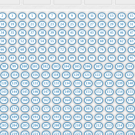
2
3
4
5
6
7
8
9
10
11
12
13
14
15
18
19
20
21
22
23
24
25
26
27
28
29
30
31
34
35
36
37
38
39
40
41
42
43
44
45
46
47
50
51
52
53
54
55
56
57
58
59
60
61
62
63
66
67
68
69
70
71
72
73
74
75
76
77
78
79
82
83
84
85
86
87
88
89
90
91
92
93
94
95
98
99
100
101
102
103
104
105
106
107
108
109
110
113
114
115
116
117
118
119
120
121
122
123
124
125
128
129
130
131
132
133
134
135
136
137
138
139
140
143
144
145
146
147
148
149
150
151
152
153
154
155
158
159
160
161
162
163
164
165
166
167
168
169
170
173
174
175
176
177
178
179
180
181
182
183
184
185
188
189
190
191
192
193
194
195
196
197
198
199
200
203
204
205
206
207
208
209
210
211
212
213
214
215
218
219
220
221
222
223
224
225
226
227
228
229
230