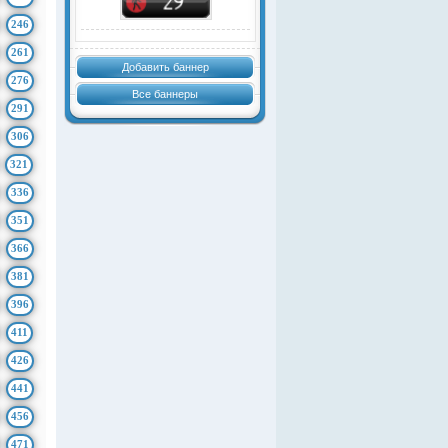
246
261
Добавить баннер
276
Все баннеры
291
306
321
336
351
366
381
396
411
426
441
456
471