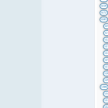
1159
1172
1185
11
12
12
12
12
12
12
12
12
1306
13
13
13