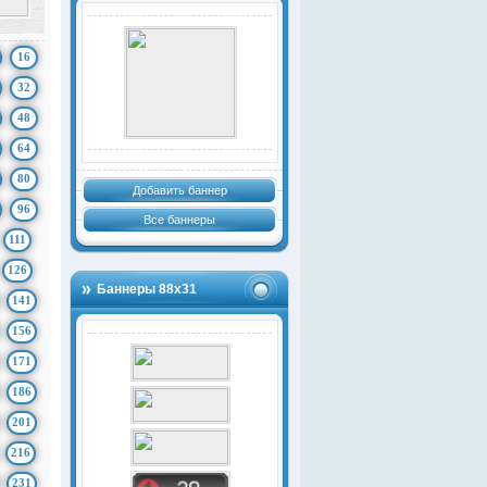
16
32
48
64
80
Добавить баннер
96
Все баннеры
111
126
Баннеры 88х31
141
156
171
186
201
216
231