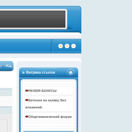
Бонус до 10000 рублей за регистрацию
…
…
4085)
(4085)
Витрина ссылок
PAYEER БОНУСЫ
Биткоин на халяву. Без
вложений.
Общетематический форум