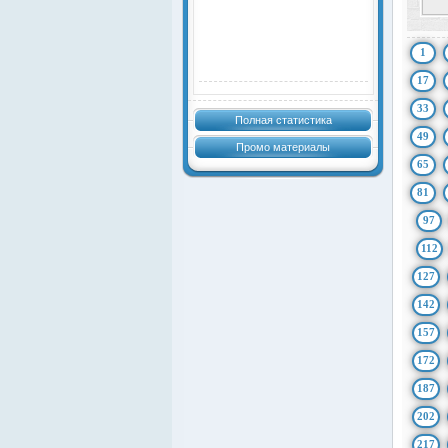
1
17
33
Полная статистика
49
Промо материалы
65
81
97
112
127
142
157
172
187
202
217