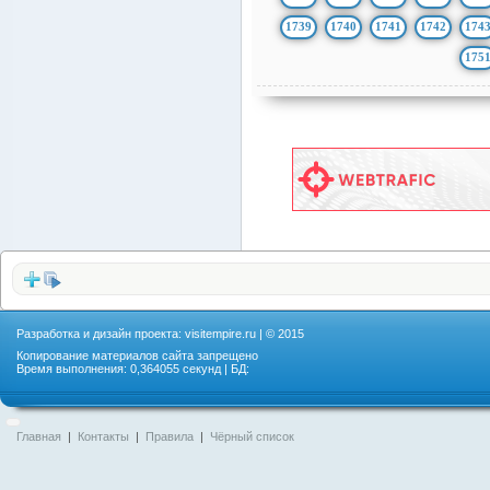
1739
1740
1741
1742
174
175
Разработка и дизайн проекта:
visitempire.ru
| © 2015
Копирование материалов сайта запрещено
Время выполнения: 0,364055 секунд | БД:
Главная
|
Контакты
|
Правила
|
Чёрный список