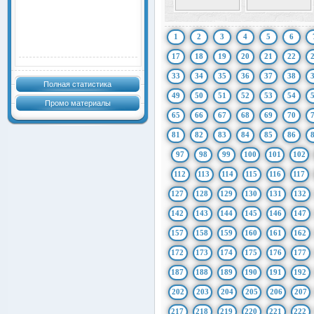
1
2
3
4
5
6
17
18
19
20
21
22
33
34
35
36
37
38
Полная статистика
49
50
51
52
53
54
Промо материалы
65
66
67
68
69
70
81
82
83
84
85
86
97
98
99
100
101
102
112
113
114
115
116
117
127
128
129
130
131
132
142
143
144
145
146
147
157
158
159
160
161
162
172
173
174
175
176
177
187
188
189
190
191
192
202
203
204
205
206
207
217
218
219
220
221
222