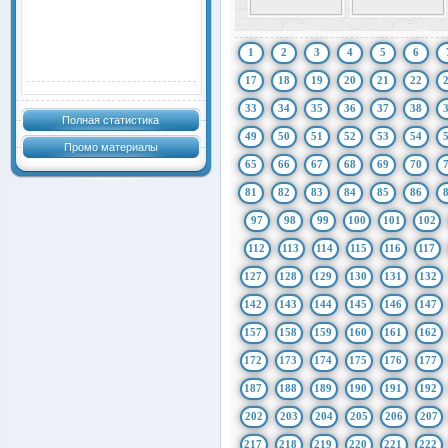
1
2
3
4
5
6
17
18
19
20
21
22
33
34
35
36
37
38
Полная статистика
49
50
51
52
53
54
Промо материалы
65
66
67
68
69
70
81
82
83
84
85
86
97
98
99
100
101
102
112
113
114
115
116
117
127
128
129
130
131
132
142
143
144
145
146
147
157
158
159
160
161
162
172
173
174
175
176
177
187
188
189
190
191
192
202
203
204
205
206
207
217
218
219
220
221
222