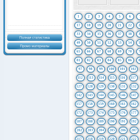
1
2
3
4
5
6
17
18
19
20
21
22
33
34
35
36
37
38
Полная статистика
49
50
51
52
53
54
Промо материалы
65
66
67
68
69
70
81
82
83
84
85
86
97
98
99
100
101
102
112
113
114
115
116
117
127
128
129
130
131
132
142
143
144
145
146
147
157
158
159
160
161
162
172
173
174
175
176
177
187
188
189
190
191
192
202
203
204
205
206
207
217
218
219
220
221
222