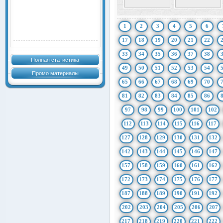
1
2
3
4
5
6
17
18
19
20
21
22
33
34
35
36
37
38
Полная статистика
49
50
51
52
53
54
Промо материалы
65
66
67
68
69
70
81
82
83
84
85
86
97
98
99
100
101
102
112
113
114
115
116
117
127
128
129
130
131
132
142
143
144
145
146
147
157
158
159
160
161
162
172
173
174
175
176
177
187
188
189
190
191
192
202
203
204
205
206
207
217
218
219
220
221
222