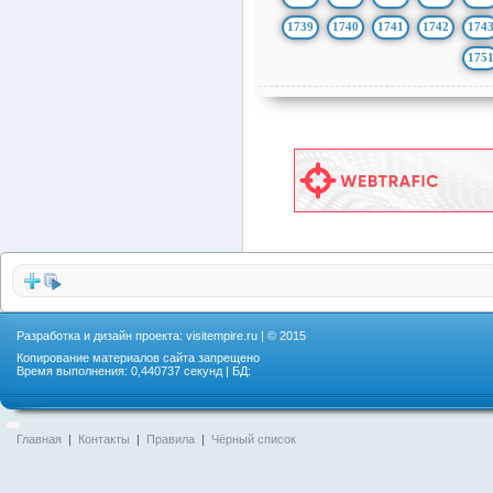
1739
1740
1741
1742
174
175
Разработка и дизайн проекта:
visitempire.ru
| © 2015
Копирование материалов сайта запрещено
Время выполнения: 0,440737 секунд | БД:
Главная
|
Контакты
|
Правила
|
Чёрный список