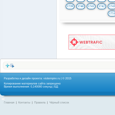
1739
1740
1741
1742
174
175
Разработка и дизайн проекта:
visitempire.ru
| © 2015
Копирование материалов сайта запрещено
Время выполнения: 0,140080 секунд | БД:
Главная
|
Контакты
|
Правила
|
Чёрный список