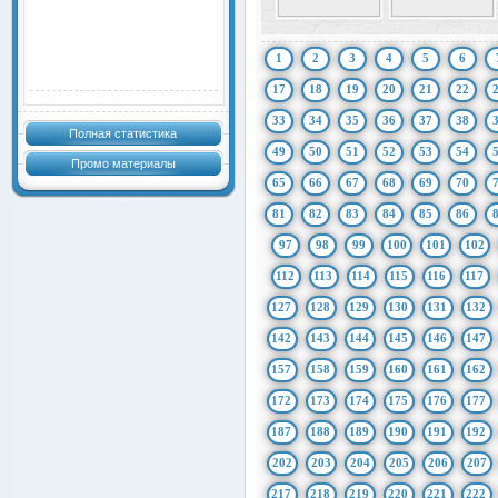
1
2
3
4
5
6
17
18
19
20
21
22
33
34
35
36
37
38
Полная статистика
49
50
51
52
53
54
Промо материалы
65
66
67
68
69
70
81
82
83
84
85
86
97
98
99
100
101
102
112
113
114
115
116
117
127
128
129
130
131
132
142
143
144
145
146
147
157
158
159
160
161
162
172
173
174
175
176
177
187
188
189
190
191
192
202
203
204
205
206
207
217
218
219
220
221
222