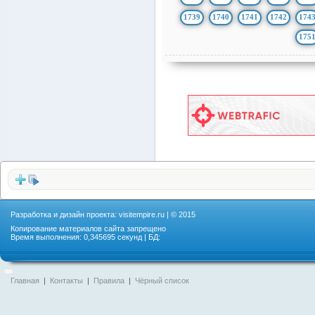
1739
1740
1741
1742
174
175
Разработка и дизайн проекта:
visitempire.ru
| © 2015
Копирование материалов сайта запрещено
Время выполнения: 0,345695 секунд | БД:
Главная
|
Контакты
|
Правила
|
Чёрный список