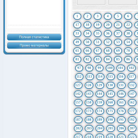
1
2
3
4
5
6
17
18
19
20
21
22
33
34
35
36
37
38
Полная статистика
49
50
51
52
53
54
Промо материалы
65
66
67
68
69
70
81
82
83
84
85
86
97
98
99
100
101
102
112
113
114
115
116
117
127
128
129
130
131
132
142
143
144
145
146
147
157
158
159
160
161
162
172
173
174
175
176
177
187
188
189
190
191
192
202
203
204
205
206
207
217
218
219
220
221
222