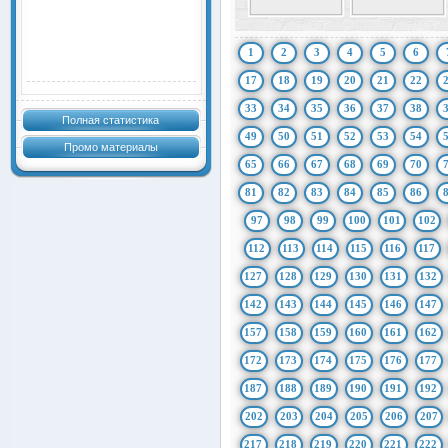
1
2
3
4
5
6
17
18
19
20
21
22
33
34
35
36
37
38
Полная статистика
49
50
51
52
53
54
Промо материалы
65
66
67
68
69
70
81
82
83
84
85
86
97
98
99
100
101
102
112
113
114
115
116
117
127
128
129
130
131
132
142
143
144
145
146
147
157
158
159
160
161
162
172
173
174
175
176
177
187
188
189
190
191
192
202
203
204
205
206
207
217
218
219
220
221
222