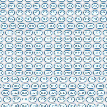
953
954
955
956
957
958
959
960
961
962
963
964
965
968
969
970
971
972
973
974
975
976
977
978
979
980
983
984
985
986
987
988
989
990
991
992
993
994
995
998
999
1000
1001
1002
1003
1004
1005
1006
1007
1008
10
1011
1012
1013
1014
1015
1016
1017
1018
1019
1020
10
22
1023
1024
1025
1026
1027
1028
1029
1030
1031
1032
10
34
1035
1036
1037
1038
1039
1040
1041
1042
1043
1044
10
46
1047
1048
1049
1050
1051
1052
1053
1054
1055
1056
10
58
1059
1060
1061
1062
1063
1064
1065
1066
1067
1068
10
70
1071
1072
1073
1074
1075
1076
1077
1078
1079
1080
10
82
1083
1084
1085
1086
1087
1088
1089
1090
1091
1092
10
1095
1096
1097
1098
1099
1100
1101
1102
1103
1104
1105
1108
1109
1110
1111
1112
1113
1114
1115
1116
1117
1118
1121
1122
1123
1124
1125
1126
1127
1128
1129
1130
1131
3
1134
1135
1136
1137
1138
1139
1140
1141
1142
1143
1144
1147
1148
1149
1150
1151
1152
1153
1154
1155
1156
1157