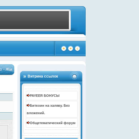
Бонус до 10000 рублей за регистрацию
…
…
(4091)
(4089)
Витрина ссылок
PAYEER БОНУСЫ
Биткоин на халяву. Без
вложений.
Общетематический форум