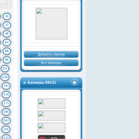
16
32
48
64
80
Добавить баннер
96
Все баннеры
111
126
Баннеры 88х31
141
156
171
186
201
216
231