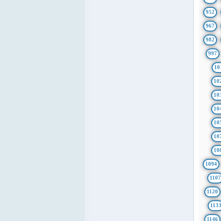
952
967
982
997
10
10
10
10
10
10
10
1094
1107
1120
113
1146