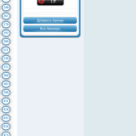
246
261
Добавить баннер
276
Все баннеры
291
306
321
336
351
366
381
396
411
426
441
456
471