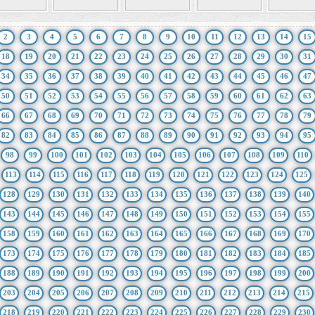
2
3
4
5
6
7
8
9
10
11
12
13
14
15
18
19
20
21
22
23
24
25
26
27
28
29
30
31
34
35
36
37
38
39
40
41
42
43
44
45
46
47
50
51
52
53
54
55
56
57
58
59
60
61
62
63
66
67
68
69
70
71
72
73
74
75
76
77
78
79
82
83
84
85
86
87
88
89
90
91
92
93
94
95
98
99
100
101
102
103
104
105
106
107
108
109
110
113
114
115
116
117
118
119
120
121
122
123
124
125
128
129
130
131
132
133
134
135
136
137
138
139
140
143
144
145
146
147
148
149
150
151
152
153
154
155
158
159
160
161
162
163
164
165
166
167
168
169
170
173
174
175
176
177
178
179
180
181
182
183
184
185
188
189
190
191
192
193
194
195
196
197
198
199
200
203
204
205
206
207
208
209
210
211
212
213
214
215
218
219
220
221
222
223
224
225
226
227
228
229
230