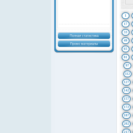
1
17
33
Полная статистика
49
Промо материалы
65
81
97
112
127
142
157
172
187
202
217