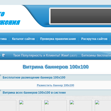
тика
Каталог сайтов
Проверка правописания
Раскрутка сайтов
Твоя Популярность и Клиенты! Жми!
Биткоины бесплатно - Жми!
…
(1837)
Витрина баннеров 100x100
Бесплатное размещение баннера 100x100
Разместить баннер 100x100
Витрина всех баннеров 100x100 в системе