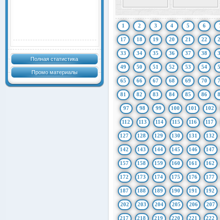
1
2
3
4
5
6
17
18
19
20
21
22
33
34
35
36
37
38
Полная статистика
49
50
51
52
53
54
Промо материалы
65
66
67
68
69
70
81
82
83
84
85
86
97
98
99
100
101
102
112
113
114
115
116
117
127
128
129
130
131
132
142
143
144
145
146
147
157
158
159
160
161
162
172
173
174
175
176
177
187
188
189
190
191
192
202
203
204
205
206
207
217
218
219
220
221
222