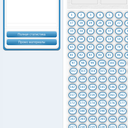
1
2
3
4
5
6
17
18
19
20
21
22
33
34
35
36
37
38
Полная статистика
49
50
51
52
53
54
Промо материалы
65
66
67
68
69
70
81
82
83
84
85
86
97
98
99
100
101
102
112
113
114
115
116
117
127
128
129
130
131
132
142
143
144
145
146
147
157
158
159
160
161
162
172
173
174
175
176
177
187
188
189
190
191
192
202
203
204
205
206
207
217
218
219
220
221
222