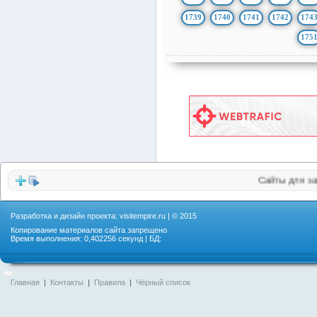
1739
1740
1741
1742
174
175
Сайты для заработка
Разработка и дизайн проекта:
visitempire.ru
| © 2015
Копирование материалов сайта запрещено
Время выполнения: 0,402256 секунд | БД:
Главная
|
Контакты
|
Правила
|
Чёрный список