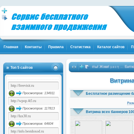
Главная
Контакты
Правила
Статистика
Каталог сайтов
П
Твоя Популярность и Клиенты! Жми!
Биткоины бе
…
Топ 5 сайтов
(1837)
Витрина
Просмотров: 134911
Бесплатное размещение б
Раз
Просмотров: 117813
Витрина всех баннеров 10
Просмотров: 64604