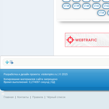
1738
1739
1740
1741
174
1750
Разработка и дизайн проекта:
visitempire.ru
| © 2015
Копирование материалов сайта запрещено
Время выполнения: 0,274097 секунд | БД:
Главная
|
Контакты
|
Правила
|
Чёрный список