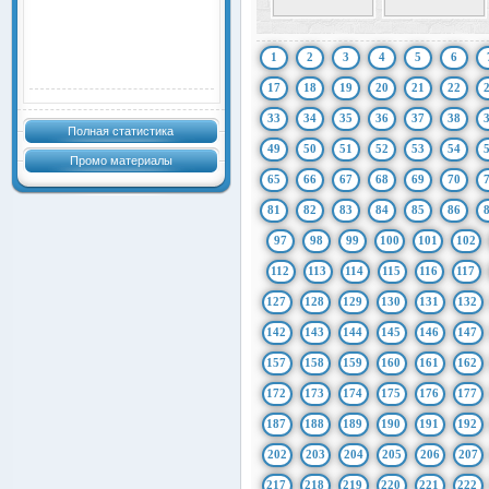
1
2
3
4
5
6
17
18
19
20
21
22
33
34
35
36
37
38
Полная статистика
49
50
51
52
53
54
Промо материалы
65
66
67
68
69
70
81
82
83
84
85
86
97
98
99
100
101
102
112
113
114
115
116
117
127
128
129
130
131
132
142
143
144
145
146
147
157
158
159
160
161
162
172
173
174
175
176
177
187
188
189
190
191
192
202
203
204
205
206
207
217
218
219
220
221
222