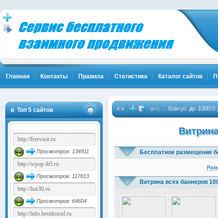
Главная
Контакты
Правила
Статистика
Каталог сайтов
П
 Жми!
Биткоины бесплатно - Жми!
Бонус до 10000 рублей 
…
…
(1840)
Топ 5 сайтов
(4102)
Витрина
Просмотров: 134911
Бесплатное размещение б
Раз
Просмотров: 117813
Витрина всех баннеров 10
Просмотров: 64604