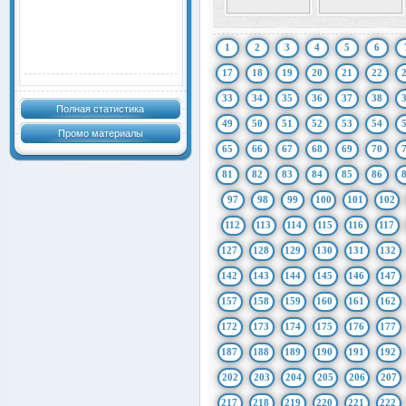
1
2
3
4
5
6
17
18
19
20
21
22
33
34
35
36
37
38
Полная статистика
49
50
51
52
53
54
Промо материалы
65
66
67
68
69
70
81
82
83
84
85
86
97
98
99
100
101
102
112
113
114
115
116
117
127
128
129
130
131
132
142
143
144
145
146
147
157
158
159
160
161
162
172
173
174
175
176
177
187
188
189
190
191
192
202
203
204
205
206
207
217
218
219
220
221
222