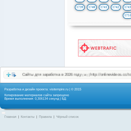
1739
1740
1741
1742
174
175
Сайты для заработка в 2026 году
http://onlinevideos.cc/top.php
|
(16)
(1
Разработка и дизайн проекта:
visitempire.ru
| © 2015
Копирование материалов сайта запрещено
Время выполнения: 0,306134 секунд | БД:
Главная
|
Контакты
|
Правила
|
Чёрный список