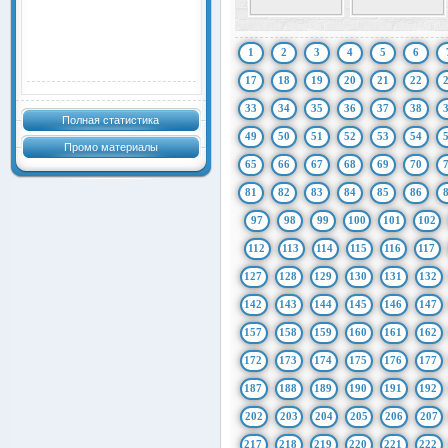
1
2
3
4
5
6
17
18
19
20
21
22
33
34
35
36
37
38
Полная статистика
49
50
51
52
53
54
Промо материалы
65
66
67
68
69
70
81
82
83
84
85
86
97
98
99
100
101
102
112
113
114
115
116
117
127
128
129
130
131
132
142
143
144
145
146
147
157
158
159
160
161
162
172
173
174
175
176
177
187
188
189
190
191
192
202
203
204
205
206
207
217
218
219
220
221
222