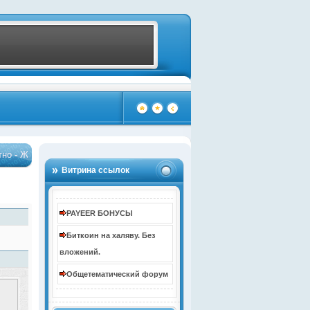
!
Бонус до 10000 рублей за регистрацию
…
…
(4085)
(4085)
Витрина ссылок
PAYEER БОНУСЫ
Биткоин на халяву. Без
вложений.
Общетематический форум