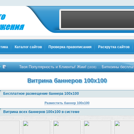
тика
Каталог сайтов
Проверка правописания
Раскрутка сайтов
Твоя Популярность и Клиенты! Жми!
Биткоины бесплатно - Жми
…
(1836)
Витрина баннеров 100x100
Бесплатное размещение баннера 100x100
Разместить баннер 100x100
Витрина всех баннеров 100x100 в системе