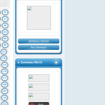
16
32
48
64
80
Добавить баннер
96
Все баннеры
111
126
Баннеры 88х31
141
156
171
186
201
216
231