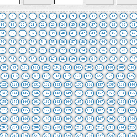
2
3
4
5
6
7
8
9
10
11
12
13
14
15
18
19
20
21
22
23
24
25
26
27
28
29
30
31
34
35
36
37
38
39
40
41
42
43
44
45
46
47
50
51
52
53
54
55
56
57
58
59
60
61
62
63
66
67
68
69
70
71
72
73
74
75
76
77
78
79
82
83
84
85
86
87
88
89
90
91
92
93
94
95
98
99
100
101
102
103
104
105
106
107
108
109
110
113
114
115
116
117
118
119
120
121
122
123
124
125
128
129
130
131
132
133
134
135
136
137
138
139
140
143
144
145
146
147
148
149
150
151
152
153
154
155
158
159
160
161
162
163
164
165
166
167
168
169
170
173
174
175
176
177
178
179
180
181
182
183
184
185
188
189
190
191
192
193
194
195
196
197
198
199
200
203
204
205
206
207
208
209
210
211
212
213
214
215
218
219
220
221
222
223
224
225
226
227
228
229
230