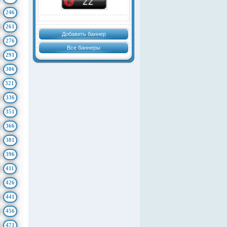
246
261
Добавить баннер
276
Все баннеры
291
306
321
336
351
366
381
396
411
426
441
456
471