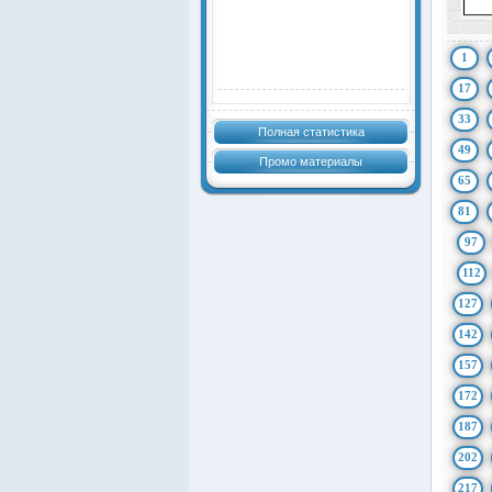
1
17
33
Полная статистика
49
Промо материалы
65
81
97
112
127
142
157
172
187
202
217