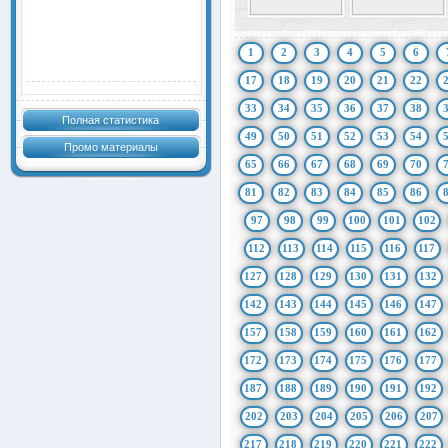
1
2
3
4
5
6
17
18
19
20
21
22
33
34
35
36
37
38
Полная статистика
49
50
51
52
53
54
Промо материалы
65
66
67
68
69
70
81
82
83
84
85
86
97
98
99
100
101
102
112
113
114
115
116
117
127
128
129
130
131
132
142
143
144
145
146
147
157
158
159
160
161
162
172
173
174
175
176
177
187
188
189
190
191
192
202
203
204
205
206
207
217
218
219
220
221
222