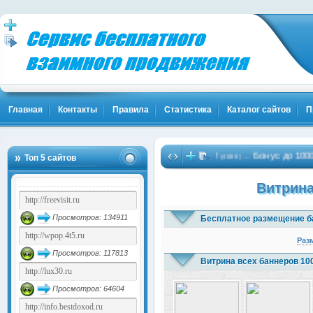
Главная
Контакты
Правила
Статистика
Каталог сайтов
П
ты! Жми!
Биткоины бесплатно - Жми!
Бонус до 10000 рубл
…
…
Топ 5 сайтов
(1837)
(4088)
Витрина
Просмотров: 134911
Бесплатное размещение б
Раз
Просмотров: 117813
Витрина всех баннеров 10
Просмотров: 64604