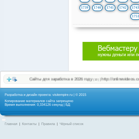
1739
1740
1741
1742
174
175
Сайты для заработка в 2026 году
http://onlinevideos.cc/top.p
|
(12)
Разработка и дизайн проекта:
visitempire.ru
| © 2015
Копирование материалов сайта запрещено
Время выполнения: 0,334126 секунд | БД:
Главная
|
Контакты
|
Правила
|
Чёрный список