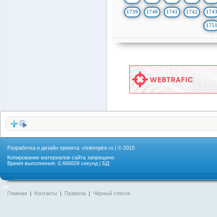
1739
1740
1741
1742
174
175
Разработка и дизайн проекта:
visitempire.ru
| © 2015
Копирование материалов сайта запрещено
Время выполнения: 0,486609 секунд | БД:
Главная
|
Контакты
|
Правила
|
Чёрный список