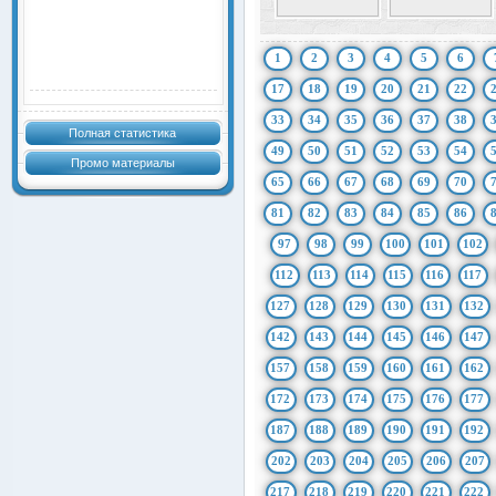
1
2
3
4
5
6
17
18
19
20
21
22
33
34
35
36
37
38
Полная статистика
49
50
51
52
53
54
Промо материалы
65
66
67
68
69
70
81
82
83
84
85
86
97
98
99
100
101
102
112
113
114
115
116
117
127
128
129
130
131
132
142
143
144
145
146
147
157
158
159
160
161
162
172
173
174
175
176
177
187
188
189
190
191
192
202
203
204
205
206
207
217
218
219
220
221
222