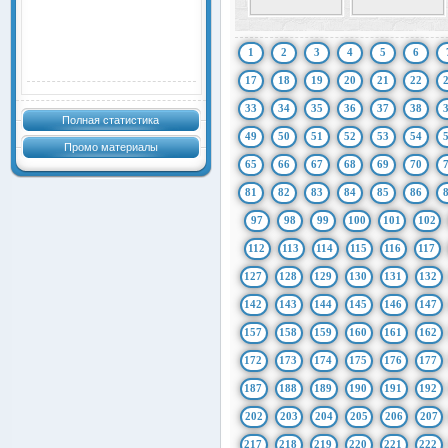
1
2
3
4
5
6
17
18
19
20
21
22
33
34
35
36
37
38
Полная статистика
49
50
51
52
53
54
Промо материалы
65
66
67
68
69
70
81
82
83
84
85
86
97
98
99
100
101
102
112
113
114
115
116
117
127
128
129
130
131
132
142
143
144
145
146
147
157
158
159
160
161
162
172
173
174
175
176
177
187
188
189
190
191
192
202
203
204
205
206
207
217
218
219
220
221
222