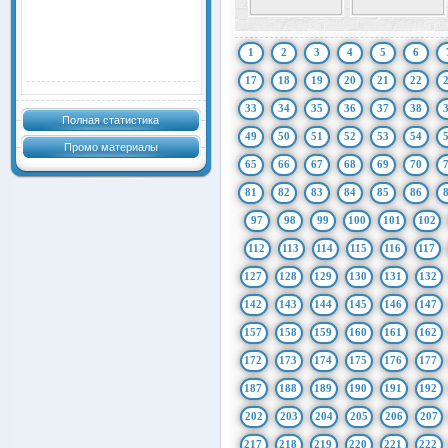
1
2
3
4
5
6
17
18
19
20
21
22
33
34
35
36
37
38
Полная статистика
49
50
51
52
53
54
Промо материалы
65
66
67
68
69
70
81
82
83
84
85
86
97
98
99
100
101
102
112
113
114
115
116
117
127
128
129
130
131
132
142
143
144
145
146
147
157
158
159
160
161
162
172
173
174
175
176
177
187
188
189
190
191
192
202
203
204
205
206
207
217
218
219
220
221
222