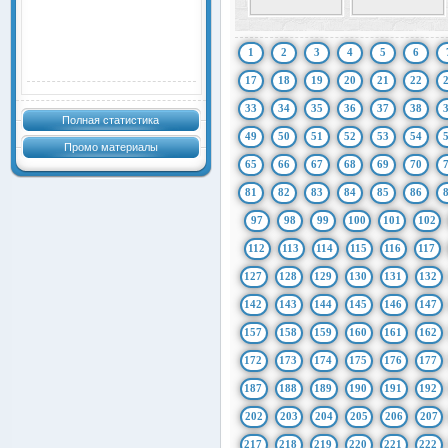
1
2
3
4
5
6
17
18
19
20
21
22
33
34
35
36
37
38
Полная статистика
49
50
51
52
53
54
Промо материалы
65
66
67
68
69
70
81
82
83
84
85
86
97
98
99
100
101
102
112
113
114
115
116
117
127
128
129
130
131
132
142
143
144
145
146
147
157
158
159
160
161
162
172
173
174
175
176
177
187
188
189
190
191
192
202
203
204
205
206
207
217
218
219
220
221
222