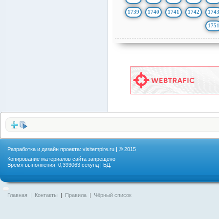
1739
1740
1741
1742
174
175
Разработка и дизайн проекта:
visitempire.ru
| © 2015
Копирование материалов сайта запрещено
Время выполнения: 0,393063 секунд | БД:
Главная
|
Контакты
|
Правила
|
Чёрный список