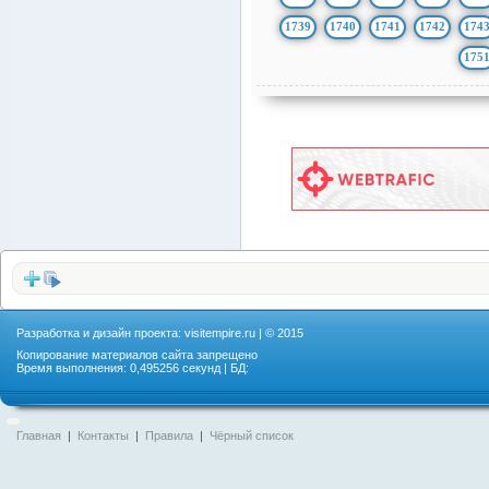
1739
1740
1741
1742
174
175
Разработка и дизайн проекта:
visitempire.ru
| © 2015
Копирование материалов сайта запрещено
Время выполнения: 0,495256 секунд | БД:
Главная
|
Контакты
|
Правила
|
Чёрный список