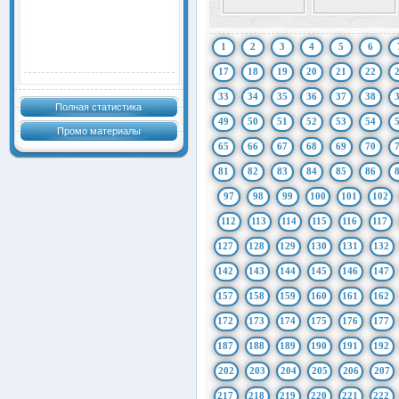
1
2
3
4
5
6
17
18
19
20
21
22
33
34
35
36
37
38
Полная статистика
49
50
51
52
53
54
Промо материалы
65
66
67
68
69
70
81
82
83
84
85
86
97
98
99
100
101
102
112
113
114
115
116
117
127
128
129
130
131
132
142
143
144
145
146
147
157
158
159
160
161
162
172
173
174
175
176
177
187
188
189
190
191
192
202
203
204
205
206
207
217
218
219
220
221
222