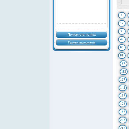
1
17
33
Полная статистика
49
Промо материалы
65
81
97
112
127
142
157
172
187
202
217