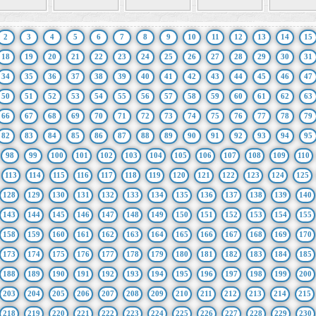
2
3
4
5
6
7
8
9
10
11
12
13
14
15
18
19
20
21
22
23
24
25
26
27
28
29
30
31
34
35
36
37
38
39
40
41
42
43
44
45
46
47
50
51
52
53
54
55
56
57
58
59
60
61
62
63
66
67
68
69
70
71
72
73
74
75
76
77
78
79
82
83
84
85
86
87
88
89
90
91
92
93
94
95
98
99
100
101
102
103
104
105
106
107
108
109
110
113
114
115
116
117
118
119
120
121
122
123
124
125
128
129
130
131
132
133
134
135
136
137
138
139
140
143
144
145
146
147
148
149
150
151
152
153
154
155
158
159
160
161
162
163
164
165
166
167
168
169
170
173
174
175
176
177
178
179
180
181
182
183
184
185
188
189
190
191
192
193
194
195
196
197
198
199
200
203
204
205
206
207
208
209
210
211
212
213
214
215
218
219
220
221
222
223
224
225
226
227
228
229
230