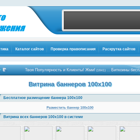
тика
Каталог сайтов
Проверка правописания
Раскрутка сайтов
Твоя Популярность и Клиенты! Жми!
Биткоины бесплатно - 
…
(1841)
Витрина баннеров 100x100
Бесплатное размещение баннера 100x100
Разместить баннер 100x100
Витрина всех баннеров 100x100 в системе