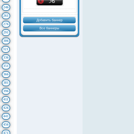
246
261
Добавить баннер
276
Все баннеры
291
306
321
336
351
366
381
396
411
426
441
456
471