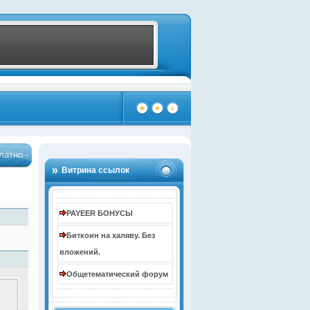
Жми!
Бонус до 10000 рублей за регистрацию
…
…
(4106)
(4107)
Витрина ссылок
PAYEER БОНУСЫ
Биткоин на халяву. Без
вложений.
Общетематический форум