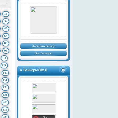
16
32
48
64
80
Добавить баннер
96
Все баннеры
111
126
Баннеры 88х31
141
156
171
186
201
216
231