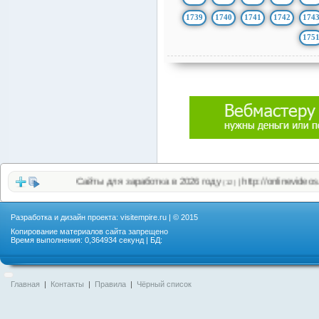
1739
1740
1741
1742
174
175
Сайты для заработка в 2026 году
http://onlinevideos.cc/top
|
(12)
Разработка и дизайн проекта:
visitempire.ru
| © 2015
Копирование материалов сайта запрещено
Время выполнения: 0,364934 секунд | БД:
Главная
|
Контакты
|
Правила
|
Чёрный список