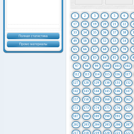
1
2
3
4
5
6
17
18
19
20
21
22
33
34
35
36
37
38
Полная статистика
49
50
51
52
53
54
Промо материалы
65
66
67
68
69
70
81
82
83
84
85
86
97
98
99
100
101
102
112
113
114
115
116
117
127
128
129
130
131
132
142
143
144
145
146
147
157
158
159
160
161
162
172
173
174
175
176
177
187
188
189
190
191
192
202
203
204
205
206
207
217
218
219
220
221
222