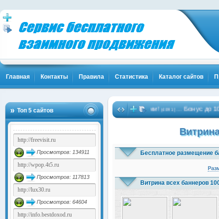
Главная
Контакты
Правила
Статистика
Каталог сайтов
П
енты! Жми!
Биткоины бесплатно - Жми!
Бонус до 10000 ру
…
…
Топ 5 сайтов
(1837)
(4091)
Витрина
Просмотров: 134911
Бесплатное размещение б
Раз
Просмотров: 117813
Витрина всех баннеров 10
Просмотров: 64604