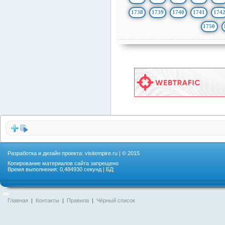
1738
1739
1740
1741
174
1750
Разработка и дизайн проекта:
visitempire.ru
| © 2015
Копирование материалов сайта запрещено
Время выполнения: 0,484930 секунд | БД:
Главная
|
Контакты
|
Правила
|
Чёрный список