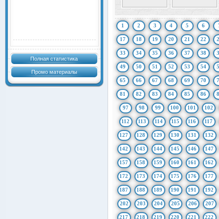
1
2
3
4
5
6
17
18
19
20
21
22
33
34
35
36
37
38
Полная статистика
49
50
51
52
53
54
Промо материалы
65
66
67
68
69
70
81
82
83
84
85
86
97
98
99
100
101
102
112
113
114
115
116
117
127
128
129
130
131
132
142
143
144
145
146
147
157
158
159
160
161
162
172
173
174
175
176
177
187
188
189
190
191
192
202
203
204
205
206
207
217
218
219
220
221
222