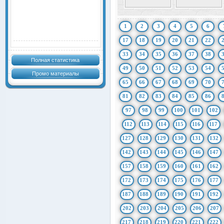
1
2
3
4
5
6
17
18
19
20
21
22
33
34
35
36
37
38
Полная статистика
49
50
51
52
53
54
Промо материалы
65
66
67
68
69
70
81
82
83
84
85
86
97
98
99
100
101
102
112
113
114
115
116
117
127
128
129
130
131
132
142
143
144
145
146
147
157
158
159
160
161
162
172
173
174
175
176
177
187
188
189
190
191
192
202
203
204
205
206
207
217
218
219
220
221
222