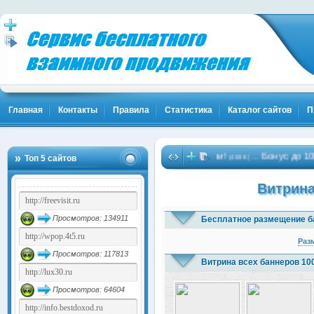
Главная
Контакты
Правила
Статистика
Каталог сайтов
П
нты! Жми!
Биткоины бесплатно - Жми!
Бонус до 10000 ру
…
…
Топ 5 сайтов
(1837)
(4088)
Витрина
Просмотров: 134911
Бесплатное размещение б
Раз
Просмотров: 117813
Витрина всех баннеров 10
Просмотров: 64604