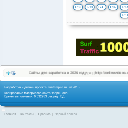
1739
1740
1741
1742
174
175
Сайты для заработка в 2026 году
http://onlinevideos.cc/top.
|
(12)
Разработка и дизайн проекта:
visitempire.ru
| © 2015
Копирование материалов сайта запрещено
Время выполнения: 0,332953 секунд | БД:
Главная
|
Контакты
|
Правила
|
Чёрный список