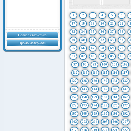
1
2
3
4
5
6
17
18
19
20
21
22
33
34
35
36
37
38
Полная статистика
49
50
51
52
53
54
Промо материалы
65
66
67
68
69
70
81
82
83
84
85
86
97
98
99
100
101
102
112
113
114
115
116
117
127
128
129
130
131
132
142
143
144
145
146
147
157
158
159
160
161
162
172
173
174
175
176
177
187
188
189
190
191
192
202
203
204
205
206
207
217
218
219
220
221
222