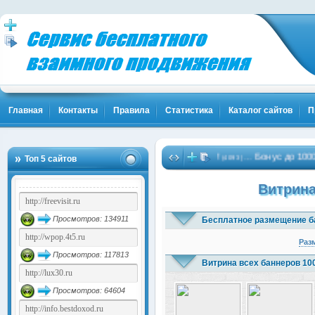
Главная
Контакты
Правила
Статистика
Каталог сайтов
П
ы! Жми!
Биткоины бесплатно - Жми!
Бонус до 10000 рубл
…
…
Топ 5 сайтов
(1837)
(4093)
Витрина
Просмотров: 134911
Бесплатное размещение б
Раз
Просмотров: 117813
Витрина всех баннеров 10
Просмотров: 64604