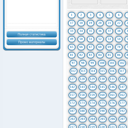
1
2
3
4
5
6
17
18
19
20
21
22
33
34
35
36
37
38
Полная статистика
49
50
51
52
53
54
Промо материалы
65
66
67
68
69
70
81
82
83
84
85
86
97
98
99
100
101
102
112
113
114
115
116
117
127
128
129
130
131
132
142
143
144
145
146
147
157
158
159
160
161
162
172
173
174
175
176
177
187
188
189
190
191
192
202
203
204
205
206
207
217
218
219
220
221
222