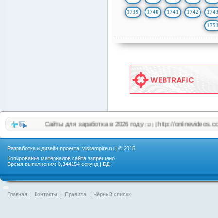
1739
1740
1741
1742
174
175
Сайты для заработка в 2026 году
http://onlinevideos.cc/top.ph
|
(12)
Разработка и дизайн проекта:
visitempire.ru
| © 2015
Копирование материалов сайта запрещено
Время выполнения: 0,344154 секунд | БД:
Главная
|
Контакты
|
Правила
|
Чёрный список