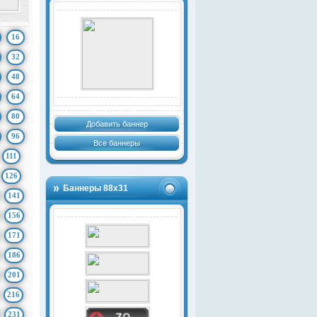
16
32
48
64
80
Добавить баннер
96
Все баннеры
111
126
Баннеры 88х31
141
156
171
186
201
216
231