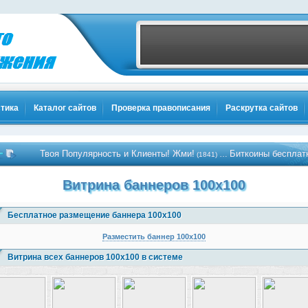
тика
Каталог сайтов
Проверка правописания
Раскрутка сайтов
Твоя Популярность и Клиенты! Жми!
Биткоины бесплатно - Жми
…
(1841)
Витрина баннеров 100x100
Бесплатное размещение баннера 100x100
Разместить баннер 100x100
Витрина всех баннеров 100x100 в системе