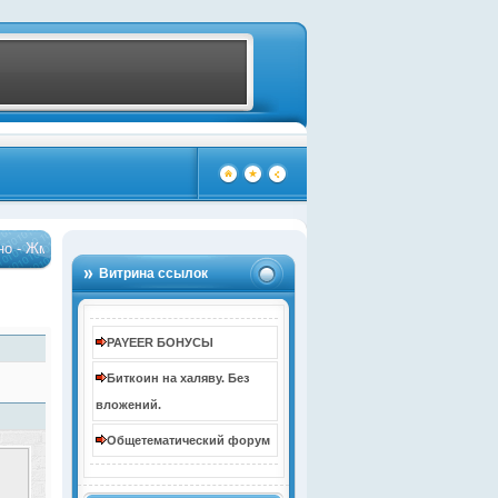
!
Бонус до 10000 рублей за регистрацию
…
…
(4106)
(4107)
Витрина ссылок
PAYEER БОНУСЫ
Биткоин на халяву. Без
вложений.
Общетематический форум