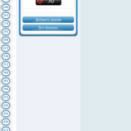
246
261
Добавить баннер
276
Все баннеры
291
306
321
336
351
366
381
396
411
426
441
456
471