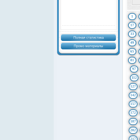
1
17
33
Полная статистика
49
Промо материалы
65
81
97
112
127
142
157
172
187
202
217