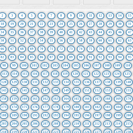
2
3
4
5
6
7
8
9
10
11
12
13
14
15
18
19
20
21
22
23
24
25
26
27
28
29
30
31
34
35
36
37
38
39
40
41
42
43
44
45
46
47
50
51
52
53
54
55
56
57
58
59
60
61
62
63
66
67
68
69
70
71
72
73
74
75
76
77
78
79
82
83
84
85
86
87
88
89
90
91
92
93
94
95
98
99
100
101
102
103
104
105
106
107
108
109
110
113
114
115
116
117
118
119
120
121
122
123
124
125
128
129
130
131
132
133
134
135
136
137
138
139
140
143
144
145
146
147
148
149
150
151
152
153
154
155
158
159
160
161
162
163
164
165
166
167
168
169
170
173
174
175
176
177
178
179
180
181
182
183
184
185
188
189
190
191
192
193
194
195
196
197
198
199
200
203
204
205
206
207
208
209
210
211
212
213
214
215
218
219
220
221
222
223
224
225
226
227
228
229
230